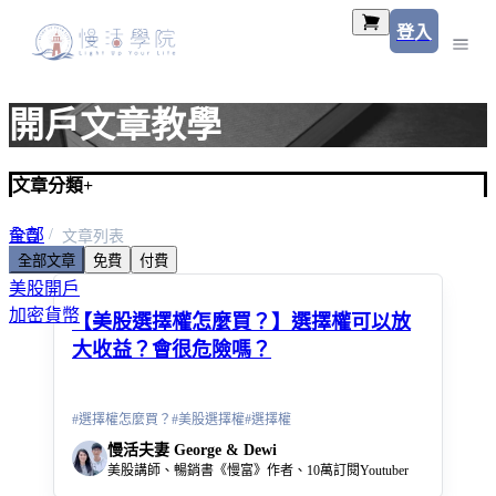
登入
開戶文章教學
文章分類
+
全部
首頁
文章列表
全部文章
免費
付費
美股入門
美股開戶
加密貨幣
【美股選擇權怎麼買？】選擇權可以放
大收益？會很危險嗎？
#
選擇權怎麼買？
#
美股選擇權
#
選擇權
慢活夫妻 George & Dewi
美股講師、暢銷書《慢富》作者、10萬訂閱Youtuber