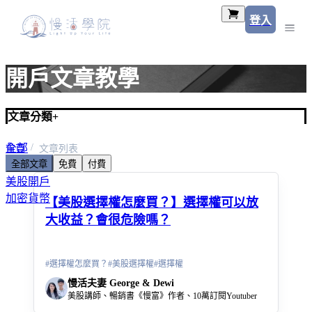
登入
開戶文章教學
文章分類
+
全部
首頁
文章列表
全部文章
免費
付費
美股入門
美股開戶
加密貨幣
【美股選擇權怎麼買？】選擇權可以放
大收益？會很危險嗎？
#
選擇權怎麼買？
#
美股選擇權
#
選擇權
慢活夫妻 George & Dewi
美股講師、暢銷書《慢富》作者、10萬訂閱Youtuber