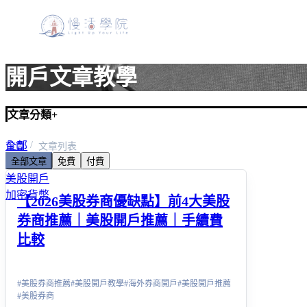
開戶文章教學
文章分類
+
全部
首頁
文章列表
全部文章
免費
付費
美股入門
美股開戶
加密貨幣
【2026美股券商優缺點】前4大美股
券商推薦｜美股開戶推薦｜手續費
比較
#
美股券商推薦
#
美股開戶教學
#
海外券商開戶
#
美股開戶推薦
#
美股券商