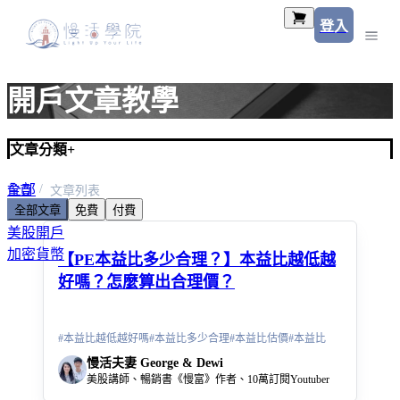
登入
開戶文章教學
文章分類
+
全部
首頁
文章列表
全部文章
免費
付費
美股入門
美股開戶
加密貨幣
【PE本益比多少合理？】本益比越低越
好嗎？怎麼算出合理價？
#
本益比越低越好嗎
#
本益比多少合理
#
本益比估價
#
本益比
慢活夫妻 George & Dewi
美股講師、暢銷書《慢富》作者、10萬訂閱Youtuber