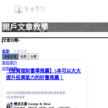
開戶文章教學
文章分類
+
全部
首頁
文章列表
全部文章
免費
付費
美股入門
美股開戶
加密貨幣
【投資理財書單推薦】5本可以大大
提升投資能力的好書推薦！
#
新手投資書籍推薦
#
鄒理財書單推薦
#
理財書單
#
投資理財書單
慢活夫妻 George & Dewi