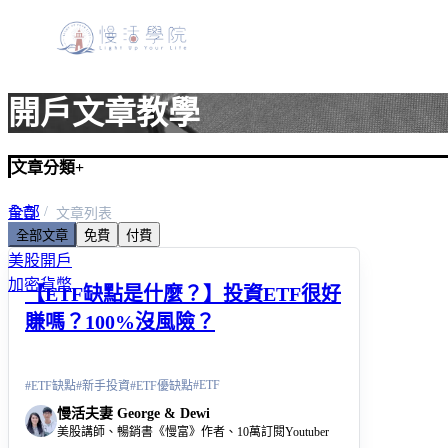
開戶文章教學
文章分類
+
全部
首頁
文章列表
全部文章
免費
付費
美股入門
美股開戶
加密貨幣
【ETF缺點是什麼？】投資ETF很好
賺嗎？100%沒風險？
#
ETF
#
ETF缺點
#
新手投資
#
ETF優缺點
慢活夫妻 George & Dewi
美股講師、暢銷書《慢富》作者、10萬訂閱Youtuber