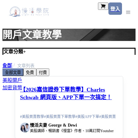
登入
開戶文章教學
文章分類
+
全部
首頁
文章列表
全部文章
免費
付費
美股入門
美股開戶
加密貨幣
【2026嘉信證券下單教學】Charles
Schwab 網頁版、APP下單一次搞定！
#
美股買賣教學
#
美股買賣下單教學
#
美股APP下單
#
美股買賣
慢活夫妻 George & Dewi
美股講師、暢銷書《慢富》作者、10萬訂閱Youtuber