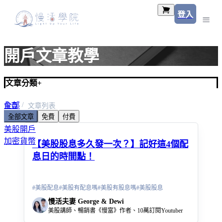
登入
開戶文章教學
文章分類
+
全部
首頁
文章列表
全部文章
免費
付費
美股入門
美股開戶
加密貨幣
【美股股息多久發一次？】記好這4個配
息日的時間點！
#
美股配息
#
美股有配息嗎
#
美股有股息嗎
#
美股股息
慢活夫妻 George & Dewi
美股講師、暢銷書《慢富》作者、10萬訂閱Youtuber