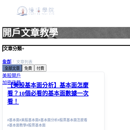
開戶文章教學
文章分類
+
全部
首頁
文章列表
全部文章
免費
付費
美股入門
美股開戶
加密貨幣
【美股基本面分析】基本面怎麼
看？10個必看的基本面數據一次
看！
#
基本面
#
美股基本面
#
基本面分析
#
股票基本面怎麼看
#
基本面教學
#
股票基本面