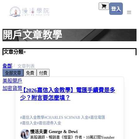
登入
開戶文章教學
文章分類
+
全部
首頁
文章列表
全部文章
免費
付費
美股入門
美股開戶
加密貨幣
【2026嘉信入金教學】電匯手續費是多
少？附言要怎麼填？
#
嘉信入金教學
#
CHARLES SCHWAB 入金
#
嘉信電匯
#
嘉信入金
#
嘉信證券入金
慢活夫妻 George & Dewi
美股講師、暢銷書《慢富》作者、10萬訂閱Youtuber