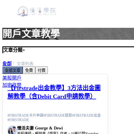
開戶文章教學
文章分類
+
全部
首頁
文章列表
全部文章
免費
付費
美股入門
美股開戶
加密貨幣
【Firstrade出金教學】3方法出金圖
解教學（含Debit Card申請教學）
#
FIRSTRADE卡片申請
#
FIRSTRADE提款
#
FIRSTRADE出金
#
FIRSTRADE
慢活夫妻 George & Dewi
美股講師、暢銷書《慢富》作者、10萬訂閱Youtuber