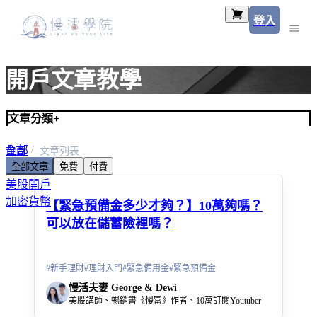
登入
開戶文章教學
文章分類
+
全部
首頁
文章列表
全部文章
免費
付費
美股入門
美股開戶
加密貨幣
【緊急預備金多少才夠？】10萬夠嗎？
可以放在儲蓄險裡嗎？
#
新手理財
#
理財入門
#
緊急備用金
#
緊急預備金
慢活夫妻 George & Dewi
美股講師、暢銷書《慢富》作者、10萬訂閱Youtuber