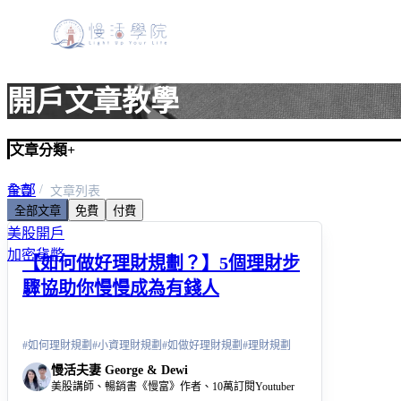
開戶文章教學
文章分類
+
全部
首頁
文章列表
全部文章
免費
付費
美股入門
美股開戶
加密貨幣
【如何做好理財規劃？】5個理財步
驟協助你慢慢成為有錢人
#
如何理財規劃
#
小資理財規劃
#
如做好理財規劃
#
理財規劃
慢活夫妻 George & Dewi
美股講師、暢銷書《慢富》作者、10萬訂閱Youtuber