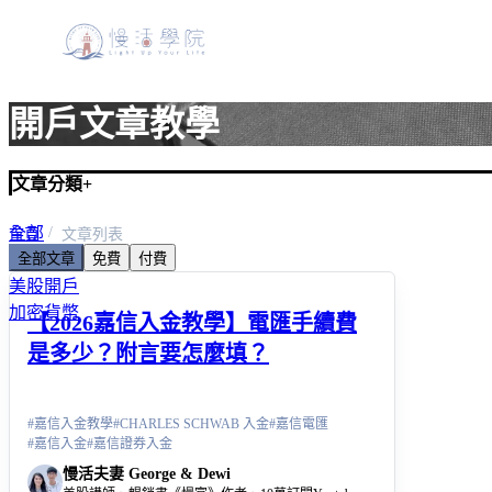
開戶文章教學
文章分類
+
全部
首頁
文章列表
全部文章
免費
付費
美股入門
美股開戶
加密貨幣
【2026嘉信入金教學】電匯手續費
是多少？附言要怎麼填？
#
嘉信入金教學
#
CHARLES SCHWAB 入金
#
嘉信電匯
#
嘉信入金
#
嘉信證券入金
慢活夫妻 George & Dewi