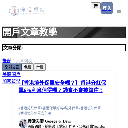
登入
開戶文章教學
文章分類
+
全部
首頁
文章列表
全部文章
免費
付費
美股入門
美股開戶
加密貨幣
【香港境外保單安全嗎？】香港分紅保
單6%利息值得嗎 ? 錢會不會被鎖住 ?
#
香港分紅保單
#
香港保單好嗎
#
境外保單
#
香港境外保單
#
香港境外保單安全嗎
慢活夫妻 George & Dewi
美股講師、暢銷書《慢富》作者、10萬訂閱Youtuber