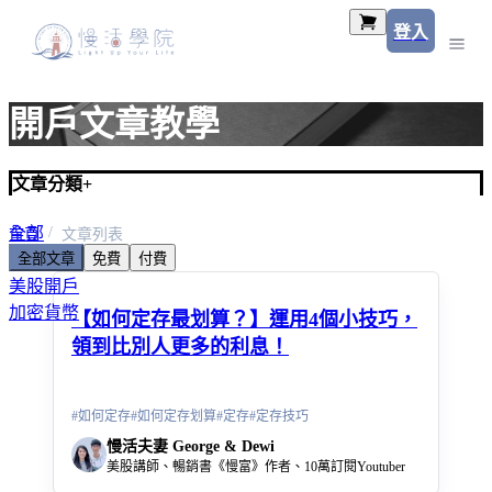
登入
開戶文章教學
文章分類
+
全部
首頁
文章列表
全部文章
免費
付費
美股入門
美股開戶
加密貨幣
【如何定存最划算？】運用4個小技巧，
領到比別人更多的利息！
#
如何定存
#
如何定存划算
#
定存
#
定存技巧
慢活夫妻 George & Dewi
美股講師、暢銷書《慢富》作者、10萬訂閱Youtuber