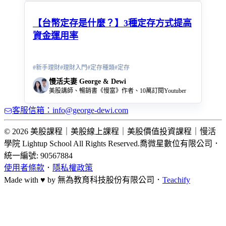
【台幣定存是什麼？】3種定存方式提高
資金運用率
#
新手理財
#
理財入門
#
定存種類
#
定存
慢活夫妻 George & Dewi
美股講師、暢銷書《慢富》作者、10萬訂閱Youtuber
客服信箱：info@george-dewi.com
© 2026 美股課程｜美股線上課程｜美股價值投資課程｜慢活
學院 Lightup School All Rights Reserved.
喬微星數位有限公司
．
統一編號: 90567884
使用者條款
．
隱私權政策
Made with ♥ by
無為教育科技股份有限公司．
Teachify