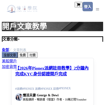
登入
開戶文章教學
文章分類
+
全部
首頁
文章列表
全部文章
免費
付費
美股入門
美股開戶
加密貨幣
【2026年Pionex派網註冊教學】2分鐘內
完成KYC身份認證開戶完成
#
PIONEX
#
派網
#
PIONEX 派網
#
PIONEX 註冊
慢活夫妻 George & Dewi
美股講師、暢銷書《慢富》作者、10萬訂閱Youtuber