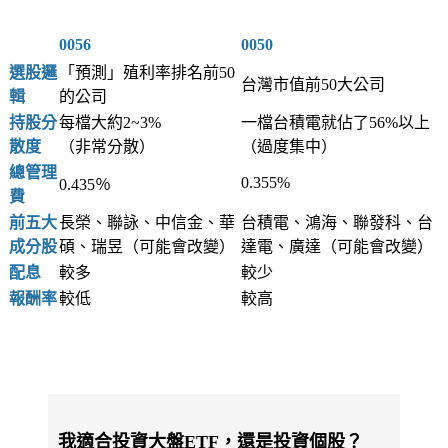
0056
0050
選股邏
「預測」殖利率排名前50
台灣市值前50大公司
輯
的公司
持股分
每檔大約2~3%
一檔台積電就佔了56%以上
散度
（非常分散）
（過度集中）
總管理
0.355%
0.435％
費
前五大
長榮、聯詠、中信金、華
台積電、鴻海、聯發科、台
成分股
碩、瑞昱（可能會改變）
達電、廣達（可能會改變）
配息
較多
較少
報酬率
較低
較高
我適合投資大盤ETF，還是投資個股？