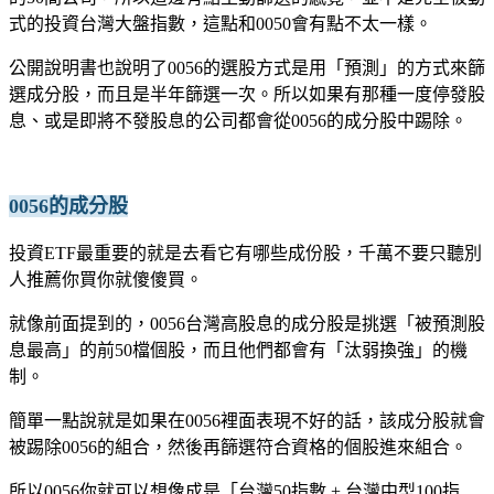
式的投資台灣大盤指數，這點和0050會有點不太一樣。
公開說明書也說明了0056的選股方式是用「預測」的方式來篩
選成分股，而且是半年篩選一次。所以如果有那種一度停發股
息、或是即將不發股息的公司都會從0056的成分股中踢除。
0056的成分股
投資ETF最重要的就是去看它有哪些成份股，千萬不要只聽別
人推薦你買你就傻傻買。
就像前面提到的，0056台灣高股息的成分股是挑選「被預測股
息最高」的前50檔個股，而且他們都會有「汰弱換強」的機
制。
簡單一點說就是如果在0056裡面表現不好的話，該成分股就會
被踢除0056的組合，然後再篩選符合資格的個股進來組合。
所以0056你就可以想像成是「台灣50指數 + 台灣中型100指