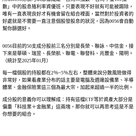
數」中的股息殖利率資優班，只要表現不好就有可能被踢除，
唯有一直表現良好才有機會留在組合裡面，當然對於投資者的
好處就是不需要一直注意個股發股息的狀況，因為0056會自動
幫你篩選好。
0056目前的50支成分股前三名分別是長榮、聯詠、中信金，接
下來是華碩、瑞昱、長榮航、聯電、聯發科、兆豐金、陽明。
（統計至2025年01月）
每一檔個股的持股都在2％~5％左右，整體來說分散風險做得
非常好，如果看產業分布的話主要是電腦及週邊設備業、半導
體業、金融保險業這三個為最大宗，加起來超過一半的比例。
成分股的意義你可以理解成：持有這檔ETF等於資產大部分是
偏重「科技業＋金融業」這兩塊，那你就可以再思考這是不是
你想要的組合。