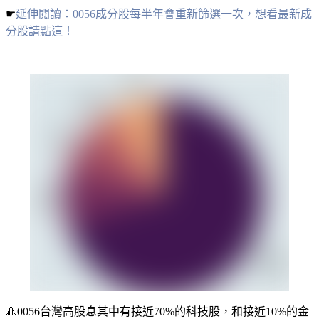
☛
延伸閱讀：0056成分股每半年會重新篩選一次，想看最新成
分股請點這！
🔺
0056台灣高股息其中有接近70%的科技股，和接近10%的金