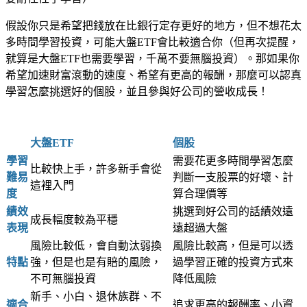
假設你只是希望把錢放在比銀行定存更好的地方，但不想花太
多時間學習投資，可能大盤ETF會比較適合你（但再次提醒，
就算是大盤ETF也需要學習，千萬不要無腦投資）。那如果你
希望加速財富滾動的速度、希望有更高的報酬，那麼可以認真
學習怎麼挑選好的個股，並且參與好公司的營收成長！
大盤ETF
個股
學習
需要花更多時間學習怎麼
比較快上手，許多新手會從
難易
判斷一支股票的好壞、計
這裡入門
度
算合理價等
績效
挑選到好公司的話績效遠
成長幅度較為平穩
表現
遠超過大盤
風險比較低，會自動汰弱換
風險比較高，但是可以透
特點
強，但是也是有賠的風險，
過學習正確的投資方式來
不可無腦投資
降低風險
新手、小白、退休族群、不
適合
追求更高的報酬率、小資