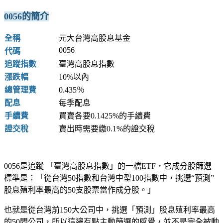
0056的簡介
全稱
元大台灣高股息基金
0056
代碼
追蹤指數
臺灣高股息指數
漲跌幅
10%以內
總管理費
0.435％
配息
每季配息
手續費
買賣各要0.1425%的手續費
證交稅
賣出時需要繳0.1%的證交稅
0056是追蹤 「臺灣高股息指數」的一檔ETF，它成分股篩選
標準是：「從台灣50指數和台灣中型100指數中，挑選“預測”
股息殖利率最高的50支股票當作成分股。」
也就是從台灣前150大公司中，挑選「預測」股息殖利率最高
的50間公司，所以這邊有點主動篩選的感覺，並不是完全被動